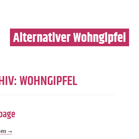
Alternativer Wohngipfel
Zum
Inhalt
springen
HIV:
WOHNGIPFEL
page
sen
→