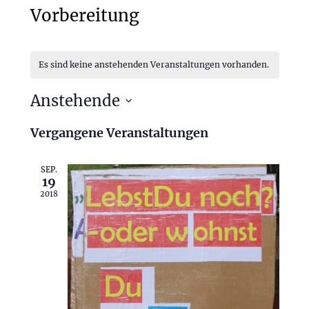
Vorbereitung
Es sind keine anstehenden Veranstaltungen vorhanden.
Veranstaltung
Ansichten-
Ansichten-
Navigation
Navigation
Anstehende
Datum
wählen.
Vergangene Veranstaltungen
SEP.
19
2018