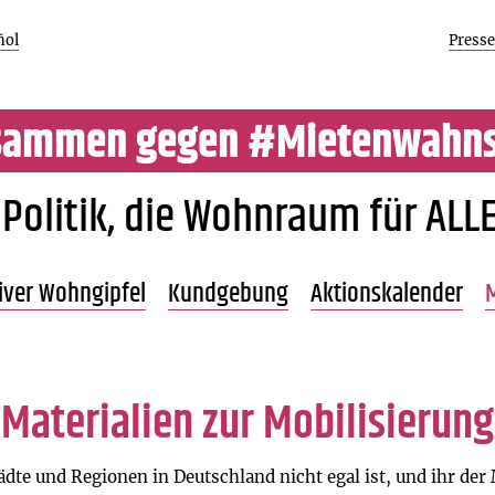
ñol
Presse
sammen gegen #Mietenwahns
 Politik, die Wohnraum für ALLE
Zum
tiver Wohngipfel
Kundgebung
Aktionskalender
M
Inhalt
springen
Beschreibung
Programm 21.9.
Übersicht
nde
Programm 20.9.
Materialien zur Mobilisierung
Ergebnisse
dte und Regionen in Deutschland nicht egal ist, und ihr der