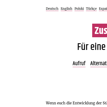
Deutsch
English
Polski
Türkçe
Espa
Zu
Für eine
Aufruf
Alterna
lesen
Unterstütze
Einladende
Wenn euch die Entwicklung der Stä