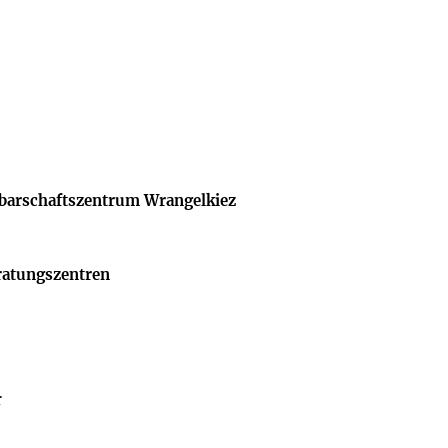
hbarschaftszentrum Wrangelkiez
ratungszentren
r