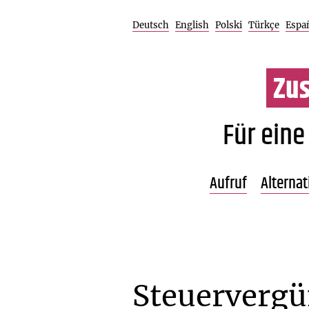
Deutsch
English
Polski
Türkçe
Espa
Zu
Für eine
Aufruf
Alterna
lesen
Unterstütze
Einladende
Steuerverg