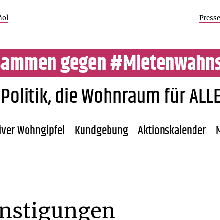
ñol
Presse
sammen gegen #Mietenwahns
 Politik, die Wohnraum für ALLE
Zum
tiver Wohngipfel
Kundgebung
Aktionskalender
M
Inhalt
springen
Beschreibung
Programm 21.9.
Übersicht
nde
Programm 20.9.
Ergebnisse
ünstigungen