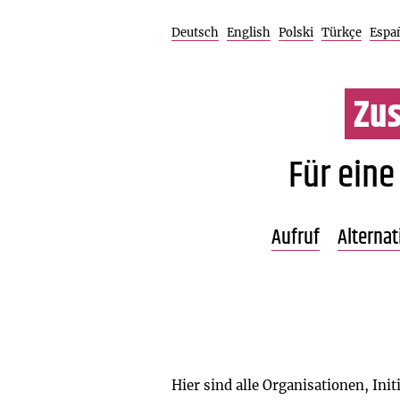
Deutsch
English
Polski
Türkçe
Espa
Zu
Für eine
Aufruf
Alterna
lesen
Unterstütze
Einladende
Hier sind alle Organisationen, Ini