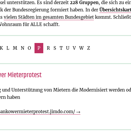
l unterstützen. Es sind derzeit
228
Gruppen
, die sich zu e
k der Bundesregierung formiert haben. In der
Übersichtskar
us
vielen Städten im gesamten Bundesgebiet
kommt. Schließt 
 Wohnraum für ALLE schafft.
K
L
M
N
O
P
R
S
T
U
V
W
Z
er Mieterprotest
 und Unterstützung von Mietern die Modernisiert werden o
ern haben
/pankowermieterprotest.jimdo.com/
→