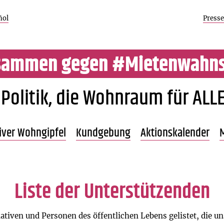
ñol
Presse
sammen gegen #Mietenwahns
 Politik, die Wohnraum für ALLE
Zum
tiver Wohngipfel
Kundgebung
Aktionskalender
M
Inhalt
springen
Beschreibung
Programm 21.9.
Übersicht
nde
Programm 20.9.
Liste der Unterstützenden
Ergebnisse
tiativen und Personen des öffentlichen Lebens gelistet, die u