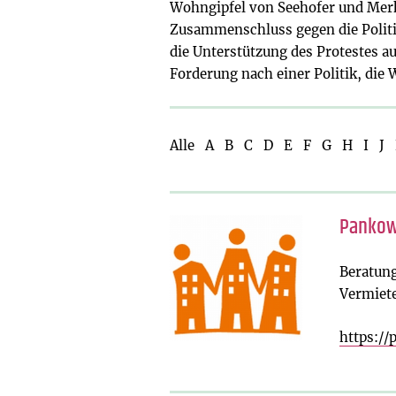
Wohngipfel von Seehofer und Merke
Zusammenschluss gegen die Politi
die Unterstützung des Protestes a
Forderung nach einer Politik, die
Alle
A
B
C
D
E
F
G
H
I
J
Pankow
Beratung
Vermiet
https:/