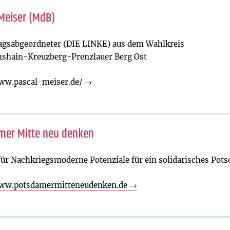
Meiser (MdB)
agsabgeordneter (DIE LINKE) aus dem Wahlkreis
hshain-Kreuzberg-Prenzlauer Berg Ost
www.pascal-meiser.de/
→
mer Mitte neu denken
für Nachkriegsmoderne Potenziale für ein solidarisches Pot
www.potsdamermitteneudenken.de
→